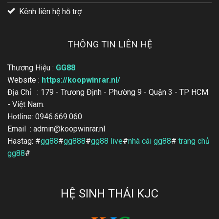
Kênh liên hệ hỗ trợ
THÔNG TIN LIÊN HỆ
Thương Hiệu :
GG88
Website :
https://koopwinrar.nl/
Địa Chỉ : 179 - Trương Định - Phường 9 - Quận 3 - TP HCM
- Việt Nam.
Hotline: 0946.669.060
Email :
admin@koopwinrar.nl
Hastag: #
gg88
#
gg888
#
gg88 live
#
nhà cái gg88
#
trang chủ
gg88
#
HỆ SINH THÁI KJC