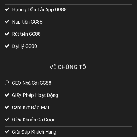
Hướng Dẫn Tải App GG88
Nạp tiền GG88
Rút tiền GG88
Đại lý GG88
VỀ CHÚNG TÔI
CEO Nhà Cái GG88
Giấy Phép Hoạt Động
Cam Kết Bảo Mật
Điều Khoản Cá Cược
Giải Đáp Khách Hàng