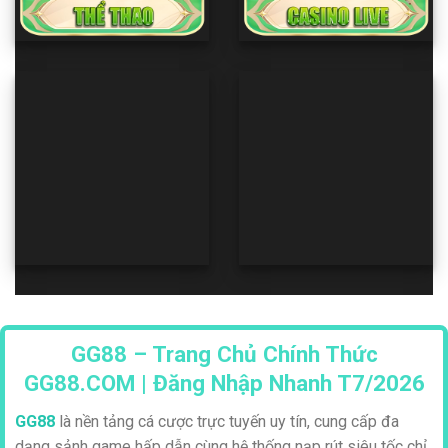
GG88 – Trang Chủ Chính Thức
GG88.COM | Đăng Nhập Nhanh T7/2026
GG88
là nền tảng cá cược trực tuyến uy tín, cung cấp đa
dạng sảnh game hấp dẫn cùng hệ thống nạp rút siêu tốc chỉ