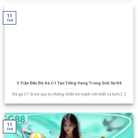
Hàng trăm trò chơi với nhiều chủ đề hấp dẫn, quay thưởng
11
nhanh và cơ hội nhận jackpot lớn.
Th8
Bắn cá đổi thưởng
Giải trí nhẹ nhàng với gameplay đơn giản, dễ chơi, nhiều phần
thưởng hấp dẫn.
Khuyến mãi và ưu đãi
GG88 mang đến nhiều chương trình hấp dẫn cho hội viên:
3 Trận Đấu Đá Gà C1 Tạo Tiếng Vang Trong Giới Sư Kê
✅ Thưởng 88K cho người chơi mới
Đá gà C1 là nơi quy tụ những chiến kê mạnh mẽ nhất và luôn [...]
🔄 Nạp rút siêu tốc 5–15 phút
🔍 Hỗ trợ app iOS/Android
🛡️ Bảo mật SSL 256-bit
11
📌 Khuyến mãi hàng tuần
Th8