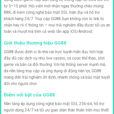
từ 5–15 phút. Hội viên mới nhận ngay thưởng chào mừng
88K, đi kèm công nghệ bảo mật SSL hiện đại và hỗ trợ
khách hàng 24/7. Truy cập GG88, bạn không còn lo link bị
chặn hay rò rỉ thông tin — mọi trải nghiệm đều được tối ưu an
toàn và mượt mà trên cả web lẫn app iOS/Android.
Giới thiệu thương hiệu GG88
GG88 được định vị là nhà cái trực tuyến hiện đại, tích hợp
đầy đủ các dịch vụ như live casino, cá cược thể thao, slot
game và bắn cá đổi thưởng. Với hệ thống server mạnh mẽ,
đa nền tảng truy cập và ứng dụng di động tiện lợi, GG88
mang đến trải nghiệm ổn định, nhanh chóng và bảo mật tuyệt
đối cho người chơi.
Điểm nổi bật của GG88
Nền tảng áp dụng công nghệ bảo mật SSL 256-bit, hỗ trợ
người dùng 24/7 và tối ưu giao diện thân thiện trên mọi thiết